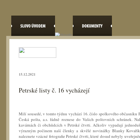
15.12.2021
Petrské listy č. 16 vycházejí
Milí sousedé, v tomto týdnu vychází 16. číslo spolkového občasníku
Česká pošta, a.s. řádně roznese do Vašich poštovních schránek. Na
kavárnách či obchůdcích v Petrské čtvrti. Ačkoliv vypadají jednodu
výrazným počinem naší členky a skvělé novinářky Blanky Kovaříko
naleznete vzácné fotografie Petrské čtvrti, které dosud nebyly uveřejně