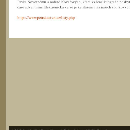
Pavlu Novotnému a rodině Kovářových, která vzácné fotografie poskyt
čase adventním. Elektronická verze je ke stažení i na našich spolkový
https://www.petrskactvrt.cz/listy.php