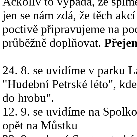
Ačkoliv to vypadá, že spím
jen se nám zdá, že těch akcí
poctivě připravujeme na po
průběžně doplňovat.
Přejem
24. 8. se uvidíme v parku L
"Hudební Petrské léto", kde
do hrobu".
12. 9. se uvidíme na Spolk
opět na Můstku