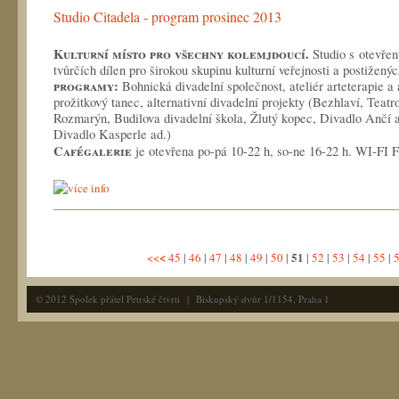
Studio Citadela - program prosinec 2013
Kulturní místo pro všechny kolemjdoucí.
Studio s otevř
tvůrčích dílen pro širokou skupinu kulturní veřejnosti a postižen
programy
:
Bohnická divadelní společnost, ateliér arteterapie a ar
prožitkový tanec, alternativní divadelní projekty (Bezhlaví, Tea
Rozmarýn, Budilova divadelní škola, Žlutý kopec, Divadlo Ančí a
Divadlo Kasperle ad.)
C
afégalerie
je otevřena po-pá 10-22 h, so-ne 16-22 h.
WI-FI 
<
51
<<
45
|
46
|
47
|
48
|
49
|
50
|
|
52
|
53
|
54
|
55
|
© 2012 Spolek přátel Petrské čtvrti | Biskupský dvůr 1/1154, Praha 1