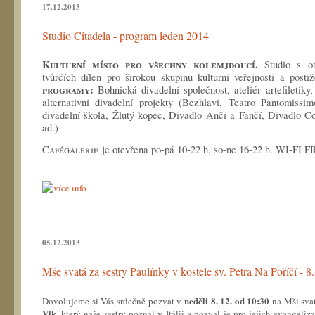
17.12.2013
Studio Citadela - program leden 2014
Kulturní místo pro všechny kolemjdoucí.
Studio s 
tvůrčích dílen pro širokou skupinu kulturní veřejnosti a post
programy
:
Bohnická divadelní společnost, ateliér artefiletiky, 
alternativní divadelní projekty (Bezhlaví, Teatro Pantomiss
divadelní škola, Žlutý kopec, Divadlo Ančí a Fančí, Divadlo C
ad.)
C
afégalerie
je otevřena po-pá 10-22 h, so-ne 16-22 h.
WI-FI F
05.12.2013
Mše svatá za sestry Paulínky v kostele sv. Petra Na Poříčí - 
neděli 8. 12. od 10:30
Dovolujeme si Vás srdečně pozvat v
na Mši sva
Vlk,
který naše sestry poznal v Itálii a pozval je pro jejich evangeliz