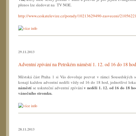
přenos lze sledovat na TV NOE.
http://www.ceskatelevize.cz/porady/10213629490-zasveceni/2105622
29.11.2013
Adventní zpívání na Petrském náměstí 1. 12. od 16 do 18 ho
Městská část Praha 1 si Vás dovoluje pozvat v rámci Sousedských se
konají každou adventní neděli vždy od 16 do 18 hod, jednotlivé lokal
náměstí
v neděli 1. 12. od 16 do 18 h
se uskuteční
adventní zpívání
vánočního stromku.
28.11.2013